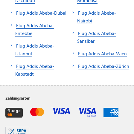
Dschibuti
Mombasa
Flug Addis Abeba-Dubai
Flug Addis Abeba-
Nairobi
Flug Addis Abeba-
Entebbe
Flug Addis Abeba-
Sansibar
Flug Addis Abeba-
Istanbul
Flug Addis Abeba-Wien
Flug Addis Abeba-
Flug Addis Abeba-Zürich
Kapstadt