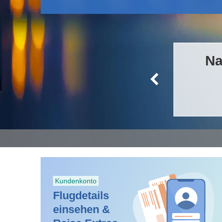
te Kombination!
Na
otel Angebote entdecken.
 HOTEL FINDEN
Kundenkonto
Flugdetails
einsehen &