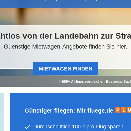
htlos von der Landebahn zur Str
Guenstige Mietwagen-Angebote finden Sie hier.
MIETWAGEN FINDEN
·
·
550+ Airlines vergleichen
Bestpreis-Suc
1
2
3
4
5
Günstiger fliegen: Mit fluege.de
Durchschnittlich 100
€
pro Flug sparen