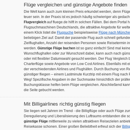
Flüge vergleichen und günstige Angebote finden
Die Welt kann auch zum kleinen Preis erkundet werden, denn Flüg
teuer sein. In der Praxis ist es jedoch häufig schwieriger als gedach
Flugvergleich
auf fluege.de hilft in solchen Fällen. Bei dem Portal 
Flugsuchmaschinen Deutschlands, die attraktive Angebote für weltwe
einem Klick listet die
Flugsuche
beispielsweise
Flüge nach Münch
beliebigen Ziel auf. Damit der passende Flug auch schnell gefunde
Zielflughafen, Anzahl der reisenden Personen sowie Reisetermin 
werden.
Günstige Flüge buchen
ist so ganz einfach! Sind mal ke
Wunschflughafen oder zur Wunschzeit dabei, kann auch nach günst
oder mit flexibler Datumswahl gesucht werden. Der Flug Vergleich be
Charterflüge sowie Angebote von Low Cost Airlines. Ebenfalls mit
der verschiedensten Airlines und Flughäfen. Durch Buchung von Res
günstiger fliegen – einem Lastminute Kurztrip mit einem Flug nach 
Weg! Spezifische Angaben in der Suchmaske hinsichtlich der präfer
Buchungsklasse helfen beim Flüge vergleichen. Abschließend kann
die Seite gebucht werden.
Mit Billigairlines richtig günstig fliegen
Sie liegen seit Jahren im Trend - die Billigflüge oder auch Flüge z
Deregulierung und Liberalisierung des Luftraums entstanden die s
günstige Flüge
mittlerweile zu vielen attraktiven Reisezielen anbi
Reisekasse schonen. Einer großen Beliebtheit erfreut sich der
Billi