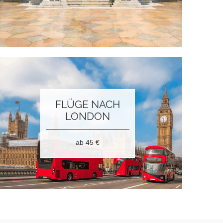
FLÜGE NACH
LONDON
ab 45
€