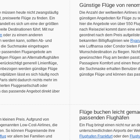
Günstige Flüge von renom
e müssen heute nicht zwangsläufig
Die Anzahl der weltweiten Airlines 
t, preiswerte Flüge zu finden. Ein
günstigen Angeboten für Flüge zu 
handelt es sich um eine der größten
hier die Angebote von über 550 Fl
ite Destinationen führt. Mit nur
nach Reiseziel kommt dann eine eing
en
oder zu einem anderen
geordnet nach dem Preis aufgelistet
n werden kann, sollten Ab- und
bekannten Billigfluglinien wie
Ryana
in die Suchmaske eingetragen
wie Lufthansa oder Condor bieten Fl
ine passenden Flugangebote am
Wunschdestination zu fliegen. Nicht
igen Flügen an Alternativflughäfen
gewünschten Flug am besten passt
rücksichtigt generell Linienflüge,
Passagiere Komfort und einen freun
 einbezogen werden günstige Flüge
die Suchmaske erhalten Benutzer de
tplätzen lässt es sich häufig noch
günstige Flüge und können das p
Paris steht dadurch nichts mehr im
ierten Fluggesellschaft oder
 das passende Angebot direkt über
Flüge buchen leicht gemac
passenden Flughäfen
um kleinen Preis. Aufgrund von
ogenannten Low-Cost-Airlines, die
Ein Flug bringt einen nicht nur an
eten. So können Flugreisende ihre
unterschiedlichsten Airports der We
gflug
vor allem bei Familien und
Flughafen Frankfurt
oder den
Flugh