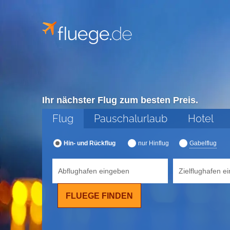
Hier
finden
sie
den
besten
Flug!
Ihr nächster Flug zum besten Preis.
Flug
Pauschalurlaub
Hotel
Hin- und Rückflug
nur Hinflug
Gabelflug
Abflughafen eingeben
Zielflughafen e
FLUEGE FINDEN