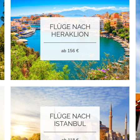
FLÜGE NACH
HERAKLION
ab 156
€
FLÜGE NACH
ISTANBUL
ab 118
€