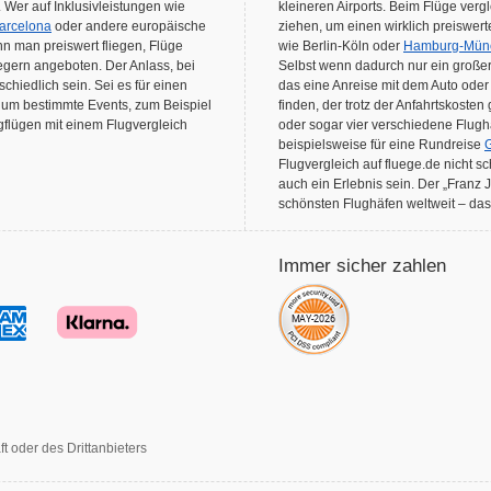
 Wer auf Inklusivleistungen wie
kleineren Airports. Beim Flüge verg
Barcelona
oder andere europäische
ziehen, um einen wirklich preiswert
nn man preiswert fliegen, Flüge
wie Berlin-Köln oder
Hamburg-Mün
iegern angeboten. Der Anlass, bei
Selbst wenn dadurch nur ein großer
schiedlich sein. Sei es für einen
das eine Anreise mit dem Auto oder Z
 um bestimmte Events, zum Beispiel
finden, der trotz der Anfahrtskoste
igflügen mit einem Flugvergleich
oder sogar vier verschiedene Flu
beispielsweise für eine Rundreise
G
Flugvergleich auf fluege.de nicht 
auch ein Erlebnis sein. Der „Franz 
schönsten Flughäfen weltweit – das
Immer sicher zahlen
t oder des Drittanbieters