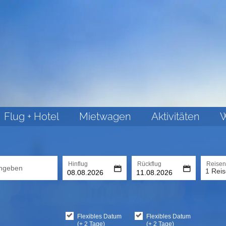
Flug + Hotel
Mietwagen
Aktivitäten
W
Hinflug
Rückflug
Reisend
ingeben
1 Reis
Flexibles Datum
Flexibles Datum
(+ 2 Tage)
(+ 2 Tage)