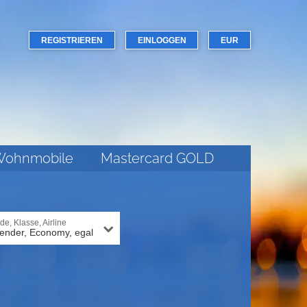
REGISTRIEREN
EINLOGGEN
EUR
ohnmobile
Mastercard GOLD
e, Klasse, Airline
ender, Economy, egal