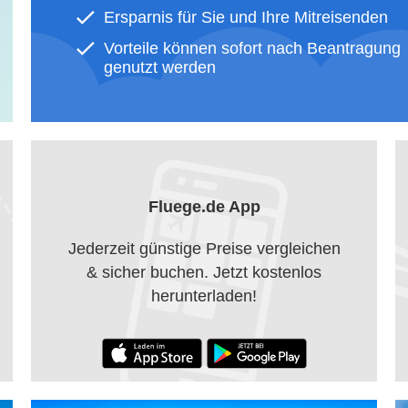
Ersparnis für Sie und Ihre Mitreisenden
Vorteile können sofort nach Beantragung
genutzt werden
Fluege.de App
Jederzeit günstige Preise vergleichen
& sicher buchen. Jetzt kostenlos
herunterladen!