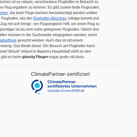
leichen ist es ratsam, verschiedene Flughäfen in Betracht zu
en Flug ergattern zu können. Es gibt zudem feste Flugrouten,
chen
, die beim Flüge buchen berücksichtigt werden sollten.
 Flughafen, wie der
Flughafen München
, infrage kommt und
ug mit sich bringt - ein Flugvergleich hilft, um einen Flug zu
n günstiger ist als vom nahe gelegenen Flughafen. Gleich drei
ghäfen müssen in die Suchmaske eingegeben werden, wenn
abelflüge
gesucht werden. Auch das ist mit einem
schwierig. Das Beste daran: Ein Besuch am Flughafen kann
Josef Strauß“-Airport in Bayerns Hauptstadt zählt zu den
 gibt es beim
günstig Fliegen
sogar gratis mit dazu.
ClimatePartner-zertifiziert