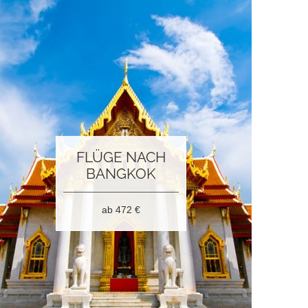
FLÜGE NACH
BANGKOK
ab 472
€