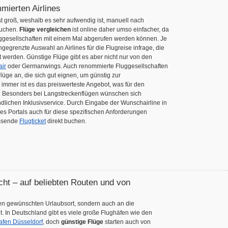
mierten Airlines
ist groß, weshalb es sehr aufwendig ist, manuell nach
suchen.
Flüge vergleichen
ist online daher umso einfacher, da
uggesellschaften mit einem Mal abgerufen werden können. Je
egrenzte Auswahl an Airlines für die Flugreise infrage, die
 werden. Günstige Flüge gibt es aber nicht nur von den
ir
oder Germanwings. Auch renommierte Fluggesellschaften
üge an, die sich gut eignen, um günstig zur
 immer ist es das preiswerteste Angebot, was für den
. Besonders bei Langstreckenflügen wünschen sich
dlichen Inklusivservice. Durch Eingabe der Wunschairline in
s Portals auch für diese spezifischen Anforderungen
assende
Flugticket
direkt buchen.
ht – auf beliebten Routen und von
 den gewünschten Urlaubsort, sondern auch an die
lt. In Deutschland gibt es viele große Flughäfen wie den
afen Düsseldorf
, doch
günstige Flüge
starten auch von