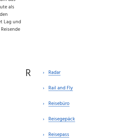
ute als
nden
et Lag und
n Reisende