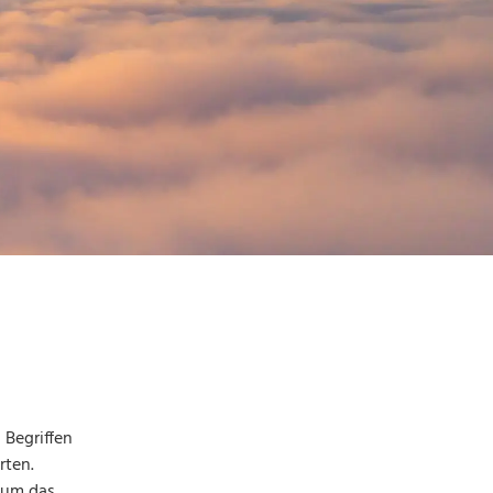
 Begriffen
rten.
d um das