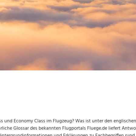
ss und Economy Class im Flugzeug? Was ist unter den englischen
liche Glossar des bekannten Flugportals Fluege.de liefert Antwo
te Hintergrundinformationen und Erklärungen zu Fachbegriffen run