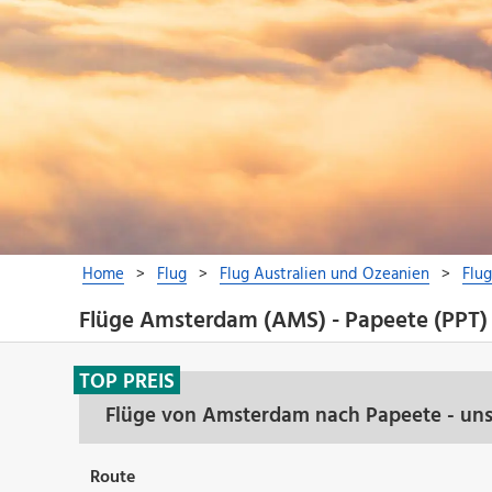
Flüge Amsterdam (AMS) - Papeete (PPT)
TOP PREIS
Flüge von Amsterdam nach Papeete - uns
Route