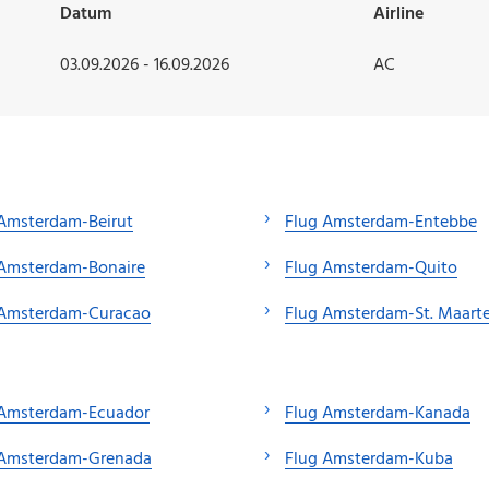
Datum
Airline
03.09.2026 - 16.09.2026
AC
 Amsterdam-Beirut
Flug Amsterdam-Entebbe
 Amsterdam-Bonaire
Flug Amsterdam-Quito
 Amsterdam-Curacao
Flug Amsterdam-St. Maart
 Amsterdam-Ecuador
Flug Amsterdam-Kanada
 Amsterdam-Grenada
Flug Amsterdam-Kuba