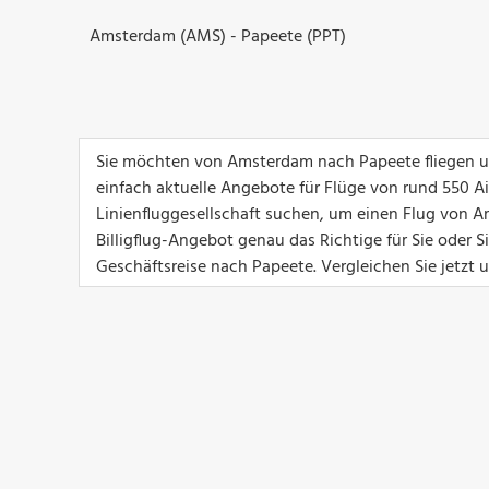
Amsterdam (AMS) - Papeete (PPT)
Sie möchten von Amsterdam nach Papeete fliegen un
einfach aktuelle Angebote für Flüge von rund 550 Airl
Linienfluggesellschaft suchen, um einen Flug von A
Billigflug-Angebot genau das Richtige für Sie oder 
Geschäftsreise nach Papeete. Vergleichen Sie jetzt