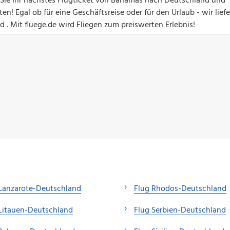
en Sie Ihr nächstes Flugticket von Bahamas nach Deutschland und
! Egal ob für eine Geschäftsreise oder für den Urlaub - wir lief
 . Mit fluege.de wird Fliegen zum preiswerten Erlebnis!
Lanzarote-Deutschland
Flug Rhodos-Deutschland
Litauen-Deutschland
Flug Serbien-Deutschland