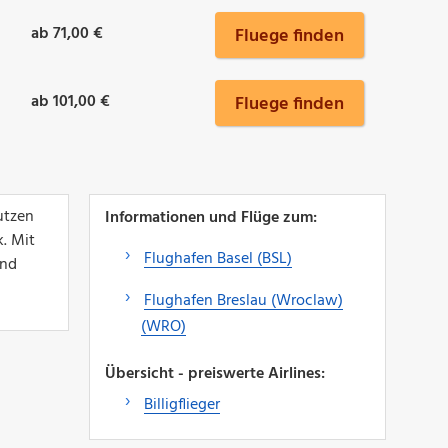
ab 71,00 €
Fluege finden
ab 101,00 €
Fluege finden
utzen
Informationen und Flüge zum:
. Mit
Flughafen Basel (BSL)
und
Flughafen Breslau (Wroclaw)
(WRO)
Übersicht - preiswerte Airlines:
Billigflieger