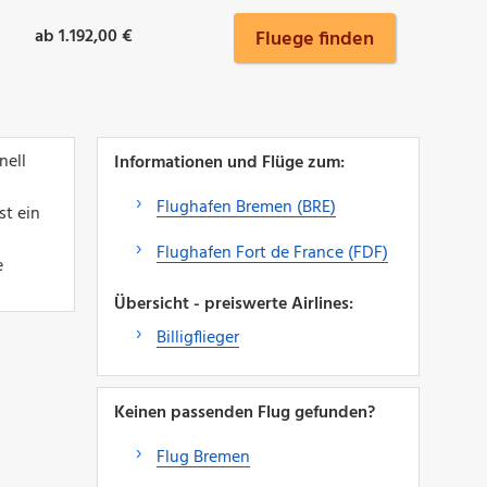
ab 1.192,00 €
Fluege finden
nell
Informationen und Flüge zum:
Flughafen Bremen (BRE)
st ein
Flughafen Fort de France (FDF)
e
Übersicht - preiswerte Airlines:
Billigflieger
Keinen passenden Flug gefunden?
Flug Bremen