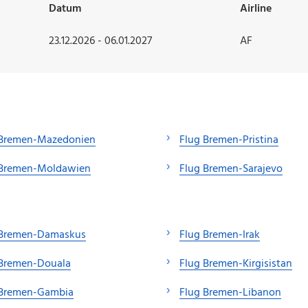
Datum
Airline
23.12.2026 - 06.01.2027
AF
 Bremen-Mazedonien
Flug Bremen-Pristina
 Bremen-Moldawien
Flug Bremen-Sarajevo
 Bremen-Damaskus
Flug Bremen-Irak
 Bremen-Douala
Flug Bremen-Kirgisistan
 Bremen-Gambia
Flug Bremen-Libanon