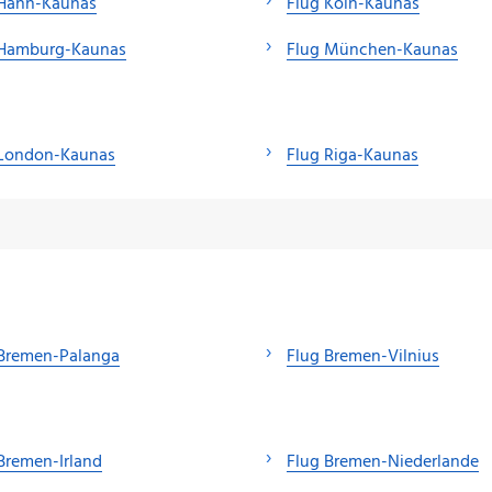
 Hahn-Kaunas
Flug Köln-Kaunas
 Hamburg-Kaunas
Flug München-Kaunas
 London-Kaunas
Flug Riga-Kaunas
 Bremen-Palanga
Flug Bremen-Vilnius
Bremen-Irland
Flug Bremen-Niederlande