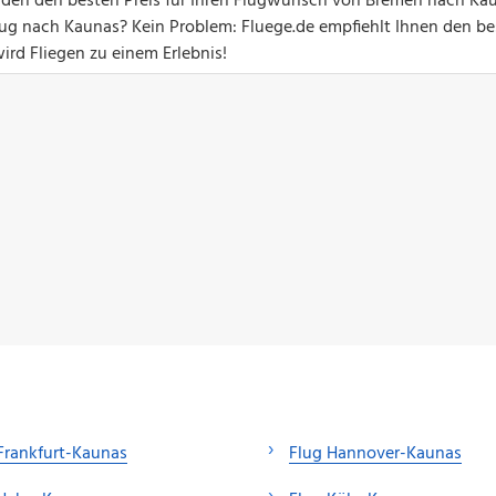
unden den besten Preis für Ihren Flugwunsch von Bremen nach Ka
g nach Kaunas? Kein Problem: Fluege.de empfiehlt Ihnen den be
ird Fliegen zu einem Erlebnis!
Frankfurt-Kaunas
Flug Hannover-Kaunas