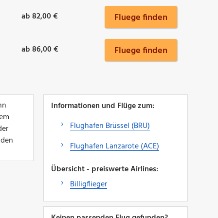
ab 82,00 €
Fluege finden
ab 86,00 €
Fluege finden
nn
Informationen und Flüge zum:
nem
Flughafen Brüssel (BRU)
der
 den
Flughafen Lanzarote (ACE)
Übersicht - preiswerte Airlines:
Billigflieger
Keinen passenden Flug gefunden?