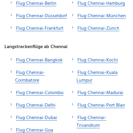
Flug Chennai-Berlin
Flug Chennai-Hamburg
Flug Chennai-Düsseldorf
Flug Chennai-München
Flug Chennai-Frankfurt
Flug Chennai-Zürich
Langstreckenflüge ab Chennai
Flug Chennai-Bangkok
Flug Chennai-Kochi
Flug Chennai-
Flug Chennai-Kuala
Coimbatore
Lumpur
Flug Chennai-Colombo
Flug Chennai-Madurai
Flug Chennai-Delhi
Flug Chennai-Port Blair
Flug Chennai-Dubai
Flug Chennai-
Trivandrum
Flug Chennai-Goa