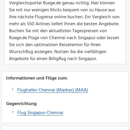
Vergleichsportal fluege.de genau richtig. Hier können
Sie mit nur wenigen Klicks bequem von zu Hause aus
Ihre nächste Flugreise online buchen. Ein Vergleich von
mehr als 550 Airlines liefert Ihnen die besten Angebote.
Buchen Sie mit den aktuellsten Tagespreisen von
fluege.de Flüge von Chennai nach Singapur oder lassen
Sie sich den optimalsten Reisetermin für Ihren
Wunschflug anzeigen. Nutzen Sie die vielfältigen
Angebote für einen Billigflug nach Singapur.
Informationen und Flüge zum:
Flughafen Chennai (Madras) (MAA)
Gegenrichtung
Flug Singapur-Chennai