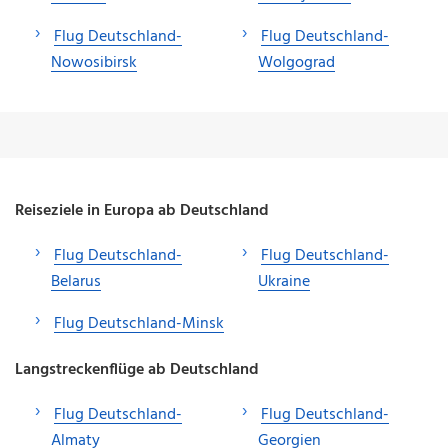
Flug Deutschland-
Flug Deutschland-
Nowosibirsk
Wolgograd
Reiseziele in Europa ab Deutschland
Flug Deutschland-
Flug Deutschland-
Belarus
Ukraine
Flug Deutschland-Minsk
Langstreckenflüge ab Deutschland
Flug Deutschland-
Flug Deutschland-
Almaty
Georgien