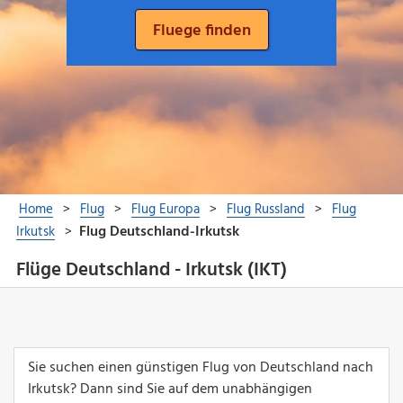
Flüge Deutschland - Irkutsk (IKT)
Sie suchen einen günstigen Flug von Deutschland nach
Irkutsk? Dann sind Sie auf dem unabhängigen