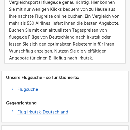
Vergleichsportal fluege.de genau richtig. Hier können
Sie mit nur wenigen Klicks bequem von zu Hause aus
Ihre nächste Flugreise online buchen. Ein Vergleich von
mehr als 550 Airlines liefert Ihnen die besten Angebote.
Buchen Sie mit den aktuellsten Tagespreisen von
fluege.de Flüge von Deutschland nach Irkutsk oder
lassen Sie sich den optimalsten Reisetermin für Ihren
Wunschflug anzeigen. Nutzen Sie die vielfältigen
Angebote für einen Billigflug nach Irkutsk.
Unsere Flugsuche - so funktionierts:
Flugsuche
Gegenrichtung
Flug Irkutsk-Deutschland