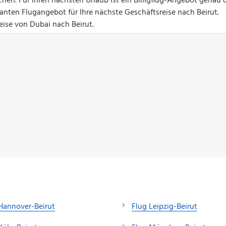
hen. Für Ihren nächsten Urlaub ist ein Billigflug-Angebot genau 
santen Flugangebot für Ihre nächste Geschäftsreise nach Beirut.
eise von Dubai nach Beirut.
Hannover-Beirut
Flug Leipzig-Beirut