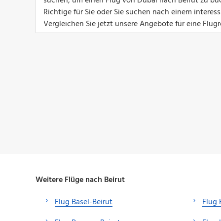
suchen, um einen Flug von Dubai nach Beirut zu buc
Richtige für Sie oder Sie suchen nach einem interes
Vergleichen Sie jetzt unsere Angebote für eine Flugr
Weitere Flüge nach Beirut
Flug Basel-Beirut
Flug 