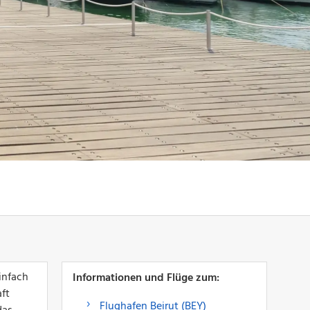
infach
Informationen und Flüge zum:
aft
Flughafen Beirut (BEY)