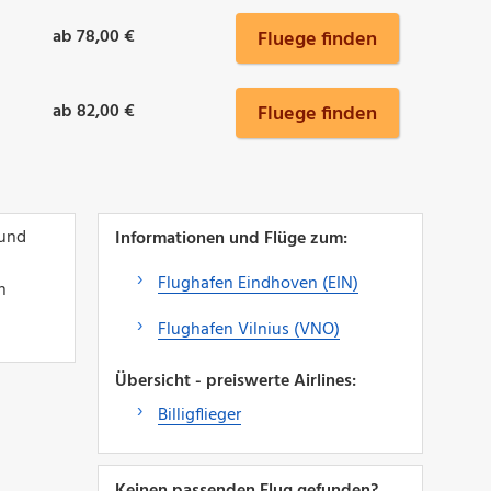
ab 78,00 €
Fluege finden
ab 82,00 €
Fluege finden
 und
Informationen und Flüge zum:
Flughafen Eindhoven (EIN)
n
Flughafen Vilnius (VNO)
Übersicht - preiswerte Airlines:
Billigflieger
Keinen passenden Flug gefunden?