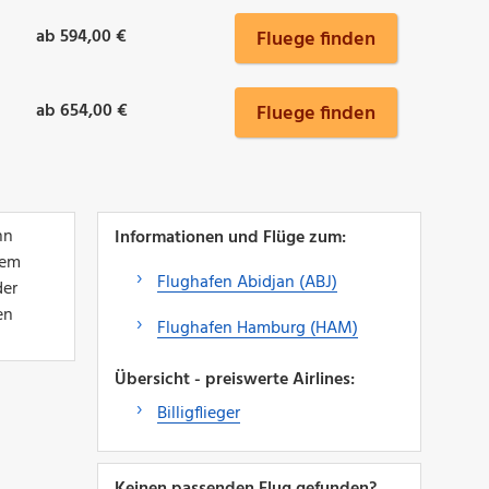
ab 594,00 €
Fluege finden
ab 654,00 €
Fluege finden
nn
Informationen und Flüge zum:
nem
Flughafen Abidjan (ABJ)
der
en
Flughafen Hamburg (HAM)
Übersicht - preiswerte Airlines:
Billigflieger
Keinen passenden Flug gefunden?