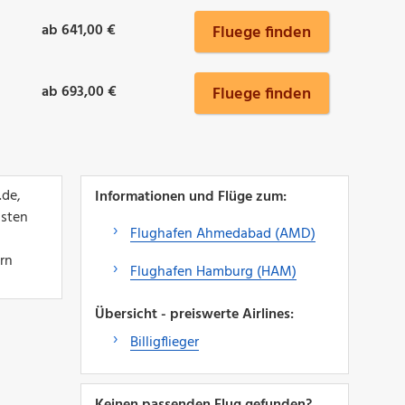
ab 641,00 €
Fluege finden
ab 693,00 €
Fluege finden
.de,
Informationen und Flüge zum:
lsten
Flughafen Ahmedabad (AMD)
ern
Flughafen Hamburg (HAM)
Übersicht - preiswerte Airlines:
Billigflieger
Keinen passenden Flug gefunden?