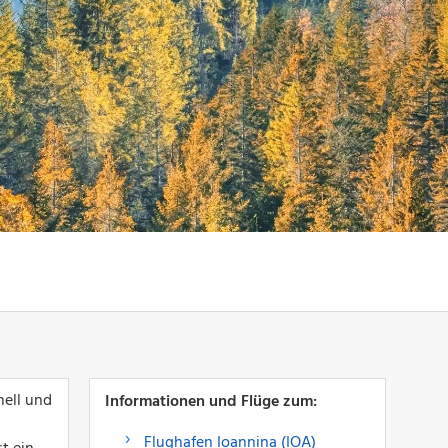
nell und
Informationen und Flüge zum:
Flughafen Ioannina (IOA)