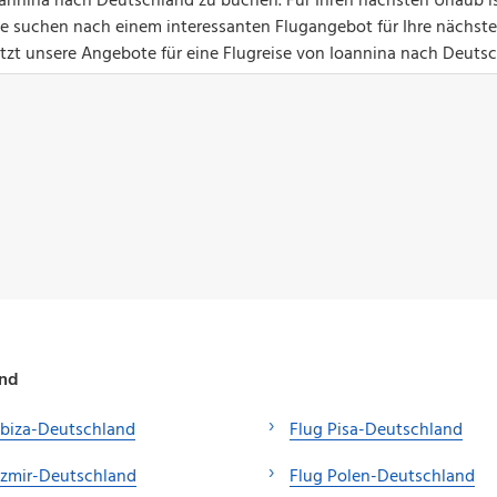
oannina nach Deutschland zu buchen. Für Ihren nächsten Urlaub is
Sie suchen nach einem interessanten Flugangebot für Ihre nächste
etzt unsere Angebote für eine Flugreise von Ioannina nach Deutsc
and
Ibiza-Deutschland
Flug Pisa-Deutschland
Izmir-Deutschland
Flug Polen-Deutschland