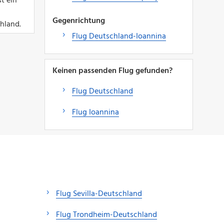
t ein
Gegenrichtung
hland.
Flug Deutschland-Ioannina
Keinen passenden Flug gefunden?
Flug Deutschland
Flug Ioannina
Flug Sevilla-Deutschland
Flug Trondheim-Deutschland