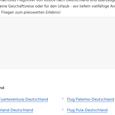
hr nächstes Flugticket von Kosice nach Deutschland und überzeug
ine Geschäftsreise oder für den Urlaub - wir liefern vielfältige 
d Fliegen zum preiswerten Erlebnis!
and
Fuerteventura-Deutschland
Flug Palermo-Deutschland
Irland-Deutschland
Flug Pula-Deutschland