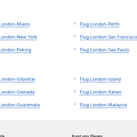
 London-Miami
Flug London-Perth
 London-New York
Flug London-San Francisc
 London-Peking
Flug London-Sao Paulo
London-Gibraltar
Flug London-Island
 London-Grenada
Flug London-Italien
 London-Guatemala
Flug London-Malaysia