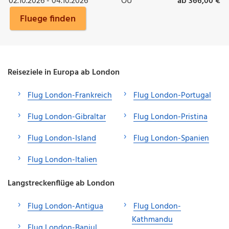
02.10.2026 - 04.10.2026
OU
ab 366,00 €
Fluege finden
Reiseziele in Europa ab London
Flug London-Frankreich
Flug London-Portugal
Flug London-Gibraltar
Flug London-Pristina
Flug London-Island
Flug London-Spanien
Flug London-Italien
Langstreckenflüge ab London
Flug London-Antigua
Flug London-
Kathmandu
Flug London-Banjul