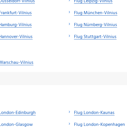
Düsseldorf-Vilnius
Flug Leipzig-Vilnius
Frankfurt-Vilnius
Flug München-Vilnius
Hamburg-Vilnius
Flug Nürnberg-Vilnius
Hannover-Vilnius
Flug Stuttgart-Vilnius
Warschau-Vilnius
 London-Edinburgh
Flug London-Kaunas
 London-Glasgow
Flug London-Kopenhagen