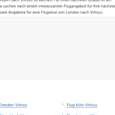
ndon nach Vilnius zu buchen. Für Ihren nächsten Urlaub ist ein
Sie suchen nach einem interessanten Flugangebot für Ihre nächste
nsere Angebote für eine Flugreise von London nach Vilnius.
Dresden-Vilnius
Flug Köln-Vilnius