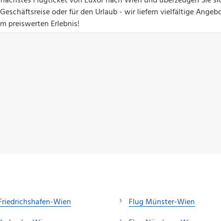
hr nächstes Flugticket von Luxor nach Wien und überzeugen Sie si
eschäftsreise oder für den Urlaub - wir liefern vielfältige Angebo
um preiswerten Erlebnis!
Friedrichshafen-Wien
Flug Münster-Wien