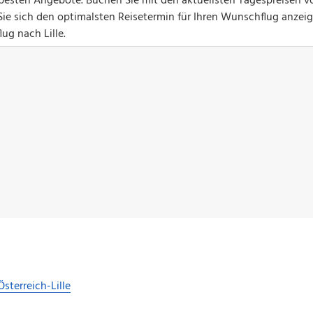
ie besten Angebote. Buchen Sie mit den aktuellsten Tagespreisen v
 Sie sich den optimalsten Reisetermin für Ihren Wunschflug anzeig
lug nach Lille.
Österreich-Lille