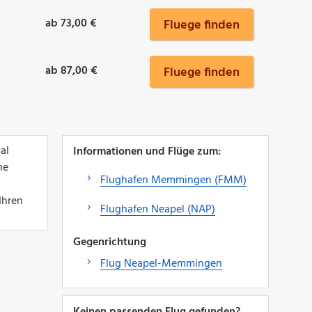
ab 73,00 €
Fluege finden
ab 87,00 €
Fluege finden
al
Informationen und Flüge zum:
ne
Flughafen Memmingen (FMM)
Ihren
Flughafen Neapel (NAP)
Gegenrichtung
Flug Neapel-Memmingen
Keinen passenden Flug gefunden?