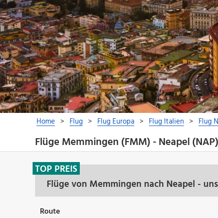
Flüge Memmingen (FMM) - Neapel (NAP
TOP PREIS
Flüge von Memmingen nach Neapel - uns
Route