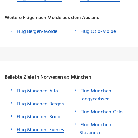
Weitere Flüge nach Molde aus dem Ausland
Flug Bergen-Molde
Flug Oslo-Molde
Beliebte Ziele in Norwegen ab München
Flug München-Alta
Flug München-
Longyearbyen
Flug München-Bergen
Flug München-Oslo
Flug München-Bodo
Flug München-
Flug München-Evenes
Stavanger