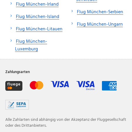
Flug München-Irland
Flug München-Serbien
Flug München-Island
Flug München-Ungarn
Flug München-Litauen
Flug München-
Luxemburg