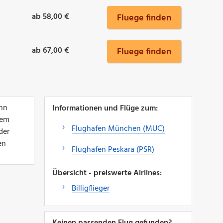
ab 58,00 €
Fluege finden
ab 67,00 €
Fluege finden
ann
Informationen und Flüge zum:
nem
Flughafen München (MUC)
der
en
Flughafen Peskara (PSR)
Übersicht - preiswerte Airlines:
Billigflieger
Keinen passenden Flug gefunden?