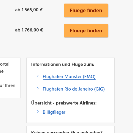
ab 1.565,00 €
Fluege finden
ab 1.766,00 €
Fluege finden
ortal
Informationen und Flüge zum:
ne
Flughafen Münster (FMO)
ür Ihren
Flughafen Rio de Janeiro (GIG)
Übersicht - preiswerte Airlines:
Billigflieger
Keinen passenden Flug gefunden?