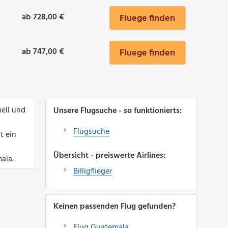
ab 728,00 €
Fluege finden
ab 747,00 €
Fluege finden
ell und
Unsere Flugsuche - so funktionierts:
Flugsuche
t ein
Übersicht - preiswerte Airlines:
ala.
Billigflieger
Keinen passenden Flug gefunden?
Flug Guatemala