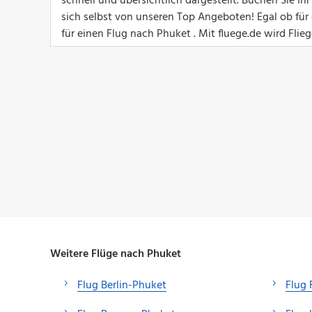
schnell und übersichtlich dargestellt. Buchen Sie 
sich selbst von unseren Top Angeboten! Egal ob für e
für einen Flug nach Phuket . Mit fluege.de wird Flie
Weitere Flüge nach Phuket
Flug Berlin-Phuket
Flug 