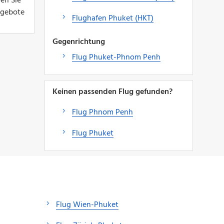
en Sie
Angebote
Flughafen Phuket (HKT)
Gegenrichtung
Flug Phuket-Phnom Penh
Keinen passenden Flug gefunden?
Flug Phnom Penh
Flug Phuket
Flug Wien-Phuket