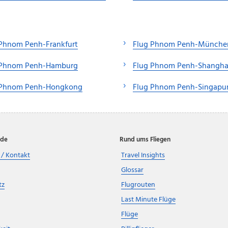
 Phnom Penh-Frankfurt
Flug Phnom Penh-Münche
 Phnom Penh-Hamburg
Flug Phnom Penh-Shangha
 Phnom Penh-Hongkong
Flug Phnom Penh-Singapu