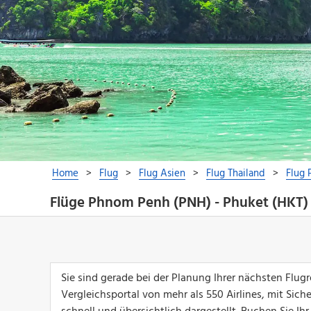
Flüge Phnom Penh (PNH) - Phuket (HKT)
Sie sind gerade bei der Planung Ihrer nächsten Flu
Vergleichsportal von mehr als 550 Airlines, mit Sich