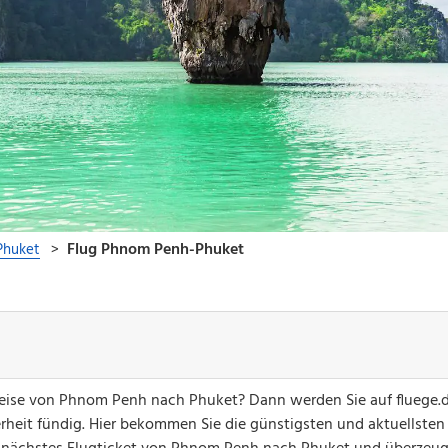
greise von Phnom Penh nach Phuket? Dann werden Sie auf fluege.
erheit fündig. Hier bekommen Sie die günstigsten und aktuellsten