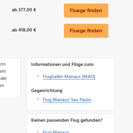
ab 377,00 €
Fluege finden
ab 418,00 €
Fluege finden
ann
Informationen und Flüge zum:
nem
Flughafen Manaus (MAO)
 der
en
Gegenrichtung
Flug Manaus-Sao Paulo
Keinen passenden Flug gefunden?
Flug Manaus