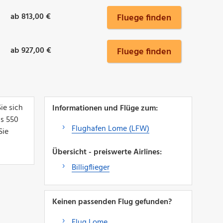
ab 813,00 €
Fluege finden
ab 927,00 €
Fluege finden
ie sich
Informationen und Flüge zum:
ls 550
Flughafen Lome (LFW)
Sie
Übersicht - preiswerte Airlines:
Billigflieger
Keinen passenden Flug gefunden?
Flug Lome