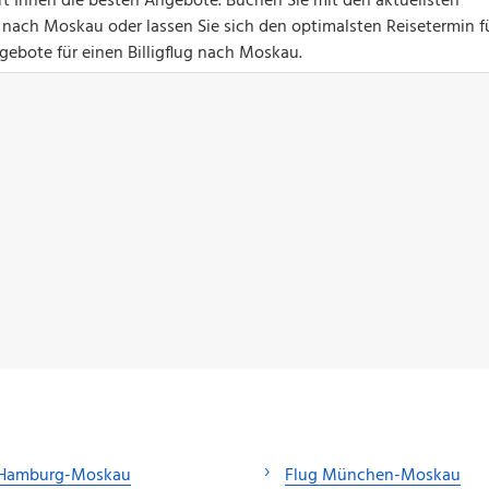
ert Ihnen die besten Angebote. Buchen Sie mit den aktuellsten
 nach Moskau oder lassen Sie sich den optimalsten Reisetermin fü
gebote für einen Billigflug nach Moskau.
 Hamburg-Moskau
Flug München-Moskau