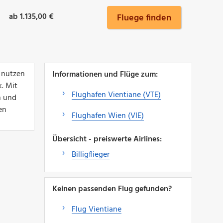
ab 1.135,00 €
Fluege finden
 nutzen
Informationen und Flüge zum:
. Mit
Flughafen Vientiane (VTE)
n und
en
Flughafen Wien (VIE)
Übersicht - preiswerte Airlines:
Billigflieger
Keinen passenden Flug gefunden?
Flug Vientiane