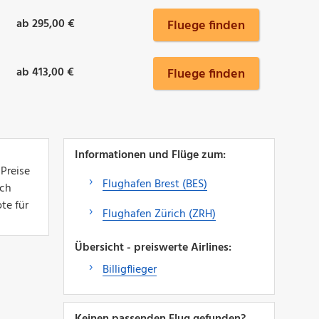
ab 295,00 €
Fluege finden
ab 413,00 €
Fluege finden
Informationen und Flüge zum:
 Preise
Flughafen Brest (BES)
ich
te für
Flughafen Zürich (ZRH)
Übersicht - preiswerte Airlines:
Billigflieger
Keinen passenden Flug gefunden?