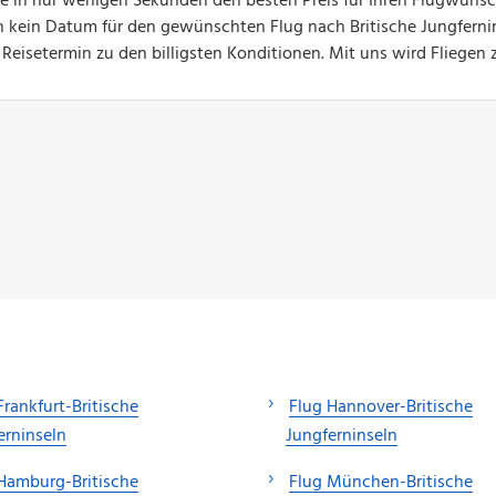
Sie in nur wenigen Sekunden den besten Preis für Ihren Flugwuns
ch kein Datum für den gewünschten Flug nach Britische Jungferni
Reisetermin zu den billigsten Konditionen. Mit uns wird Fliegen 
Frankfurt-Britische
Flug Hannover-Britische
erninseln
Jungferninseln
Hamburg-Britische
Flug München-Britische