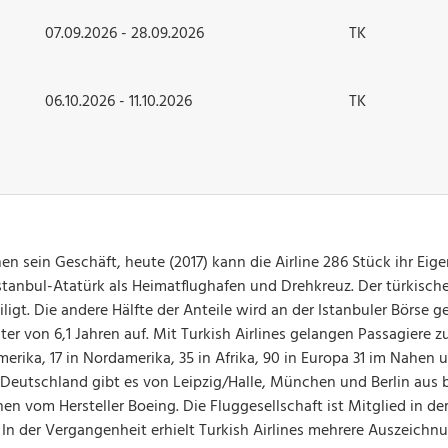
07.09.2026 - 28.09.2026
TK
06.10.2026 - 11.10.2026
TK
en sein Geschäft, heute (2017) kann die Airline 286 Stück ihr Eig
stanbul-Atatürk als Heimatflughafen und Drehkreuz. Der türkische
ligt. Die andere Hälfte der Anteile wird an der Istanbuler Börse g
ter von 6,1 Jahren auf. Mit Turkish Airlines gelangen Passagiere z
merika, 17 in Nordamerika, 35 in Afrika, 90 in Europa 31 im Nahen 
 Deutschland gibt es von Leipzig/Halle, München und Berlin aus b
en vom Hersteller Boeing. Die Fluggesellschaft ist Mitglied in der
. In der Vergangenheit erhielt Turkish Airlines mehrere Auszeich