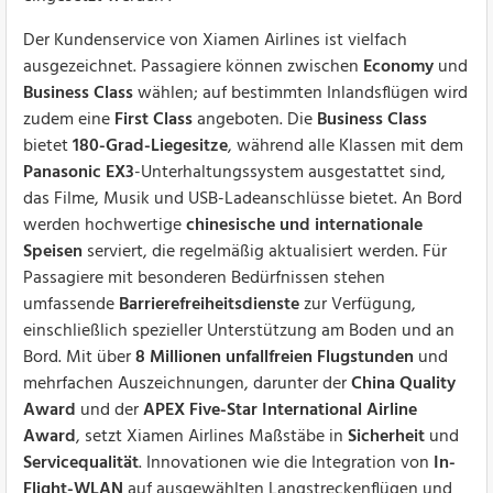
Der Kundenservice von Xiamen Airlines ist vielfach
ausgezeichnet. Passagiere können zwischen
Economy
und
Business Class
wählen; auf bestimmten Inlandsflügen wird
zudem eine
First Class
angeboten. Die
Business Class
bietet
180-Grad-Liegesitze
, während alle Klassen mit dem
Panasonic EX3
-Unterhaltungssystem ausgestattet sind,
das Filme, Musik und USB-Ladeanschlüsse bietet. An Bord
werden hochwertige
chinesische und internationale
Speisen
serviert, die regelmäßig aktualisiert werden. Für
Passagiere mit besonderen Bedürfnissen stehen
umfassende
Barrierefreiheitsdienste
zur Verfügung,
einschließlich spezieller Unterstützung am Boden und an
Bord. Mit über
8 Millionen unfallfreien Flugstunden
und
mehrfachen Auszeichnungen, darunter der
China Quality
Award
und der
APEX Five-Star International Airline
Award
, setzt Xiamen Airlines Maßstäbe in
Sicherheit
und
Servicequalität
. Innovationen wie die Integration von
In-
Flight-WLAN
auf ausgewählten Langstreckenflügen und