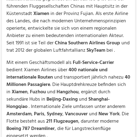
führenden Fluggesellschaften Chinas mit Hauptsitz in der
Küstenstadt
Xiamen
in der Provinz Fujian. Als erste Airline
des Landes, die nach modernen Unternehmensprinzipien
operierte, entwickelte sie sich von einem regionalen
Anbieter zu einem bedeutenden internationalen Akteur.
Seit 1991 ist sie Teil der
China Southern Airlines Group
und
trat 2012 der globalen Luftfahrtallianz
SkyTeam
bei .
Mit einem Geschäftsmodell als
Full-Service-Carrier
bedient Xiamen Airlines über
400 nationale und
internationale Routen
und transportiert jährlich nahezu
40
Millionen Passagiere
. Die Hauptdrehkreuze befinden sich
in
Xiamen
,
Fuzhou
und
Hangzhou
, ergänzt durch
sekundäre Hubs in
Beijing-Daxing
und
Shanghai-
Hongqiao
. Internationale Ziele umfassen unter anderem
Amsterdam
,
Paris
,
Sydney
,
Vancouver
und
New York
. Die
Flotte besteht aus
211 Flugzeugen
, darunter moderne
Boeing 787 Dreamliner
, die für Langstreckenflüge
eingesetzt werden .