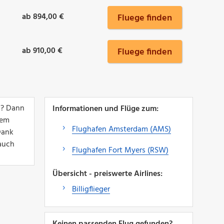
ab 894,00 €
Fluege finden
ab 910,00 €
Fluege finden
n? Dann
Informationen und Flüge zum:
nem
Flughafen Amsterdam (AMS)
Dank
 auch
Flughafen Fort Myers (RSW)
Übersicht - preiswerte Airlines:
Billigflieger
Keinen passenden Flug gefunden?