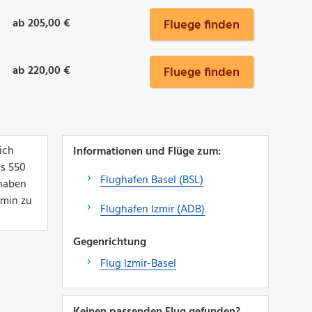
ab 205,00 €
Fluege finden
ab 220,00 €
Fluege finden
ich
Informationen und Flüge zum:
ls 550
Flughafen Basel (BSL)
 haben
rmin zu
Flughafen Izmir (ADB)
Gegenrichtung
Flug Izmir-Basel
Keinen passenden Flug gefunden?