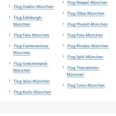
Flug Neapel-München
Flug Dublin-München
Flug Olbia-München
Flug Edinburgh-
München
Flug Phuket-München
Flug Faro-München
Flug Pula-München
Flug Fuerteventura-
Flug Rhodos-München
München
Flug Split-München
Flug Griechenland-
Flug Thessaloniki-
München
München
Flug Ibiza-München
Flug Tunis-München
Flug Korfu-München