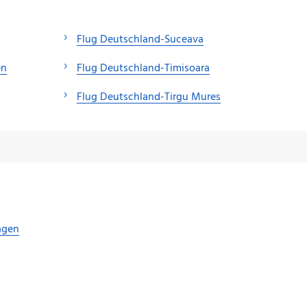
Flug Deutschland-Suceava
en
Flug Deutschland-Timisoara
Flug Deutschland-Tirgu Mures
agen