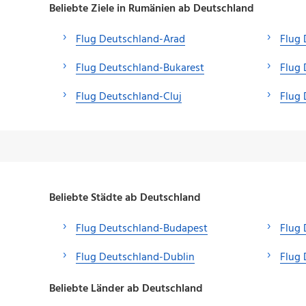
Beliebte Ziele in Rumänien ab Deutschland
Flug Deutschland-Arad
Flug
Flug Deutschland-Bukarest
Flug 
Flug Deutschland-Cluj
Flug 
Beliebte Städte ab Deutschland
Flug Deutschland-Budapest
Flug
Flug Deutschland-Dublin
Flug
Beliebte Länder ab Deutschland