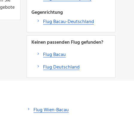
n Sie
Angebote
Gegenrichtung
Flug Bacau-Deutschland
Keinen passenden Flug gefunden?
Flug Bacau
Flug Deutschland
Flug Wien-Bacau