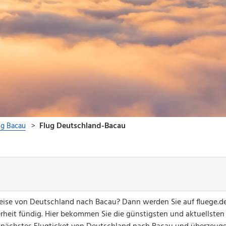
greise von Deutschland nach Bacau? Dann werden Sie auf fluege.d
erheit fündig. Hier bekommen Sie die günstigsten und aktuellsten