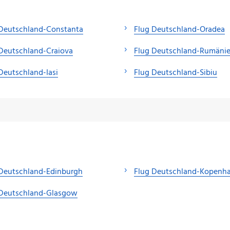
 Deutschland-Constanta
Flug Deutschland-Oradea
Deutschland-Craiova
Flug Deutschland-Rumäni
Deutschland-Iasi
Flug Deutschland-Sibiu
 Deutschland-Edinburgh
Flug Deutschland-Kopenh
 Deutschland-Glasgow