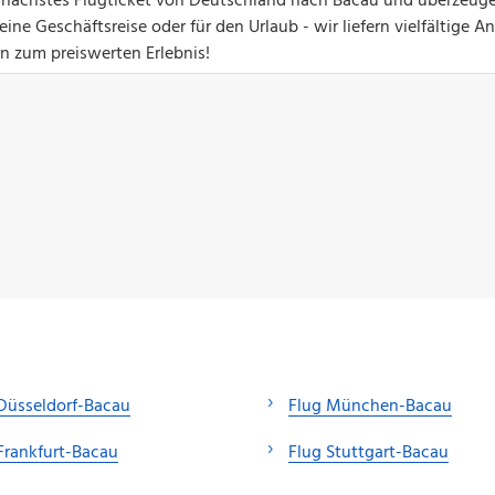
Ihr nächstes Flugticket von Deutschland nach Bacau und überzeuge
ine Geschäftsreise oder für den Urlaub - wir liefern vielfältige 
en zum preiswerten Erlebnis!
Düsseldorf-Bacau
Flug München-Bacau
Frankfurt-Bacau
Flug Stuttgart-Bacau