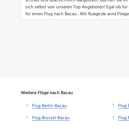
schnell und übersichtlich dargestellt. Buchen Sie 
sich selbst von unseren Top Angeboten! Egal ob für e
für einen Flug nach Bacau . Mit fluege.de wird Flieg
Weitere Flüge nach Bacau
Flug Berlin-Bacau
Flug 
Flug Brüssel-Bacau
Flug 