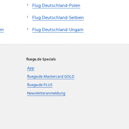
Flug Deutschland-Polen
Flug Deutschland-Serbien
en
Flug Deutschland-Ungarn