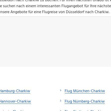
sseldorf nach Charkiw zu buchen. Für Ihren nächsten Urlaub ist 
Sie suchen nach einem interessanten Flugangebot für Ihre nächste
unsere Angebote für eine Flugreise von Düsseldorf nach Charkiw.
 Hamburg-Charkiw
Flug München-Charkiw
 Hannover-Charkiw
Flug Nürnberg-Charkiw