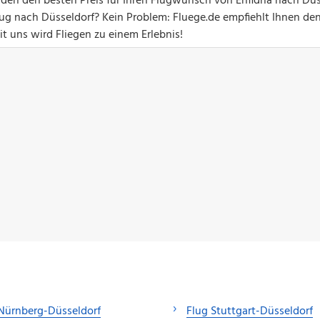
nden den besten Preis für Ihren Flugwunsch von Enfidha nach Düs
g nach Düsseldorf? Kein Problem: Fluege.de empfiehlt Ihnen de
t uns wird Fliegen zu einem Erlebnis!
Nürnberg-Düsseldorf
Flug Stuttgart-Düsseldorf