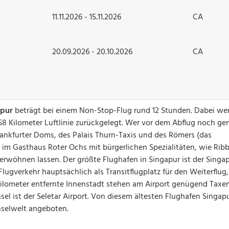
11.11.2026 - 15.11.2026
CA
20.09.2026 - 20.10.2026
CA
apur
beträgt bei einem Non-Stop-Flug rund 12 Stunden. Dabei we
258 Kilometer Luftlinie zurückgelegt. Wer vor dem Abflug noch g
Frankfurter Doms, des Palais Thurn-Taxis und des Römers (das
h im Gasthaus Roter Ochs mit bürgerlichen Spezialitäten, wie Rib
 verwöhnen lassen. Der größte Flughafen in Singapur ist der Singa
lugverkehr hauptsächlich als Transitflugplatz für den Weiterflug, 
2 Kilometer entfernte Innenstadt stehen am Airport genügend Taxe
sel ist der Seletar Airport. Von diesem ältesten Flughafen Singap
nselwelt angeboten.