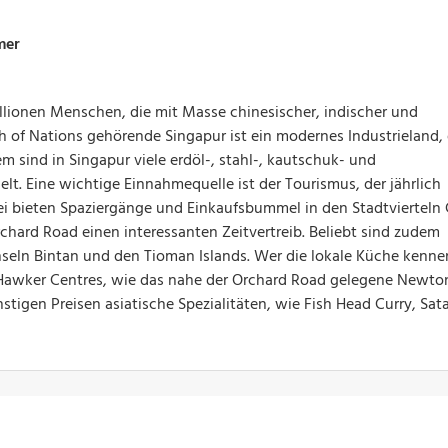
mer
llionen Menschen, die mit Masse chinesischer, indischer und
of Nations gehörende Singapur ist ein modernes Industrieland,
 sind in Singapur viele erdöl-, stahl-, kautschuk- und
lt. Eine wichtige Einnahmequelle ist der Tourismus, der jährlich
bei bieten Spaziergänge und Einkaufsbummel in den Stadtvierteln
chard Road einen interessanten Zeitvertreib. Beliebt sind zudem
nseln Bintan und den Tioman Islands. Wer die lokale Küche kenne
 Hawker Centres, wie das nahe der Orchard Road gelegene Newto
stigen Preisen asiatische Spezialitäten, wie Fish Head Curry, Sat