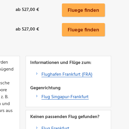
ab 527,00 €
Fluege finden
ab 527,00 €
Fluege finden
rden
Informationen und Flüge zum:
enügend
Flughafen Frankfurt (FRA)
bsche
Gegenrichtung
pore
z. B.
Flug Singapur-Frankfurt
n und
urs aus
Keinen passenden Flug gefunden?
Flug Frankfurt