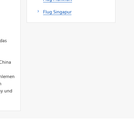
Flug Singapur
 das
 China
nlernen
n
ay und