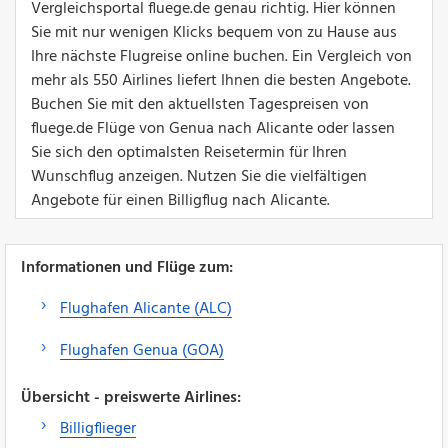
Vergleichsportal fluege.de genau richtig. Hier können
Sie mit nur wenigen Klicks bequem von zu Hause aus
Ihre nächste Flugreise online buchen. Ein Vergleich von
mehr als 550 Airlines liefert Ihnen die besten Angebote.
Buchen Sie mit den aktuellsten Tagespreisen von
fluege.de Flüge von Genua nach Alicante oder lassen
Sie sich den optimalsten Reisetermin für Ihren
Wunschflug anzeigen. Nutzen Sie die vielfältigen
Angebote für einen Billigflug nach Alicante.
Informationen und Flüge zum:
Flughafen Alicante (ALC)
Flughafen Genua (GOA)
Übersicht - preiswerte Airlines:
Billigflieger