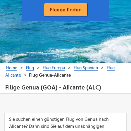
Flüge Genua (GOA) - Alicante (ALC)
Sie suchen einen günstigen Flug von Genua nach
Alicante? Dann sind Sie auf dem unabhängigen