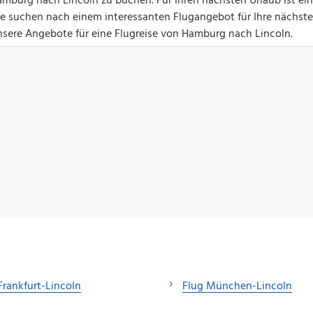
amburg nach Lincoln zu buchen. Für Ihren nächsten Urlaub ist ein
Sie suchen nach einem interessanten Flugangebot für Ihre nächste
unsere Angebote für eine Flugreise von Hamburg nach Lincoln.
Frankfurt-Lincoln
Flug München-Lincoln