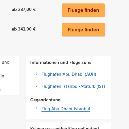
ab 287,00 €
Fluege finden
ab 342,00 €
Fluege finden
l und
Informationen und Flüge zum:
Flughafen Abu Dhabi (AUH)
ein
Flughafen Istanbul-Atatürk (IST)
i.
Gegenrichtung
Flug Abu Dhabi-Istanbul
Keinen passenden Flug gefunden?