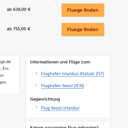
ab 639,00 €
Fluege finden
ab 755,00 €
Fluege finden
ege.de
Informationen und Flüge zum:
. Ein
Flughafen Istanbul-Atatürk (IST)
on
gen.
Flughafen Seoul (ICN)
Gegenrichtung
Flug Seoul-Istanbul
Keinen passenden Flug gefunden?