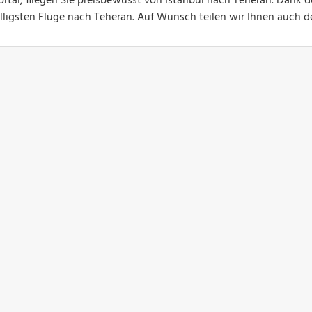
rtal, fliegen Sie preisbewusst von Istanbul nach Teheran. Dank d
billigsten Flüge nach Teheran. Auf Wunsch teilen wir Ihnen auch 