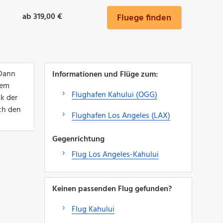
ab 319,00 €
Fluege finden
 Dann
Informationen und Flüge zum:
nem
Flughafen Kahului (OGG)
k der
uch den
Flughafen Los Angeles (LAX)
Gegenrichtung
Flug Los Angeles-Kahului
Keinen passenden Flug gefunden?
Flug Kahului