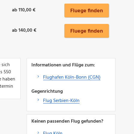
ab 110,00 €
Fluege finden
ab 140,00 €
Fluege finden
 sich
Informationen und Flüge zum:
ls 550
Flughafen Köln-Bonn (CGN)
ie haben
etermin
Gegenrichtung
Flug Serbien-Köln
Keinen passenden Flug gefunden?
Flug Köln